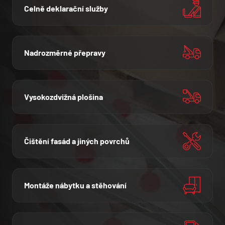
Celně deklarační služby
NÁZEV SPOLEČNOSTI
Nadrozměrné přepravy
JMÉNO A PŘÍJMENÍ
Vysokozdvižná plošina
E-MAIL
Čištění fasád a jiných povrchů
TELEFON
VAŠE ZPRÁVA
Montáže nábytku a stěhování