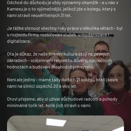
Odchod do důchodu je vždy významný okamžik - a u nás v
Kamexu je o to výjimečnější, jelikož jde o kolegu, který s
námi strávil neuvěřitelných 31 let.
Je těžké shrnout všechny roky práce v několika větách - byl
u rozjezdu firmy, rozšiřování služeb, u modernizace i
digitalizace.
Ota je důkaz, že naše firemní kultura stojí na pevných
základech – vzájemném respektu, důvěře, společných
hodnotách a budování dlouhodobých vztahů.
Není ale jediný - máme tady dalších 21 kolegů, kteří jsou s
námi na silnici úspěchů 20 a více let.
Otovi přejeme, aby si užíval důchodové radosti a pohody
minimálně tolik let, kolik jich strávil s námi.