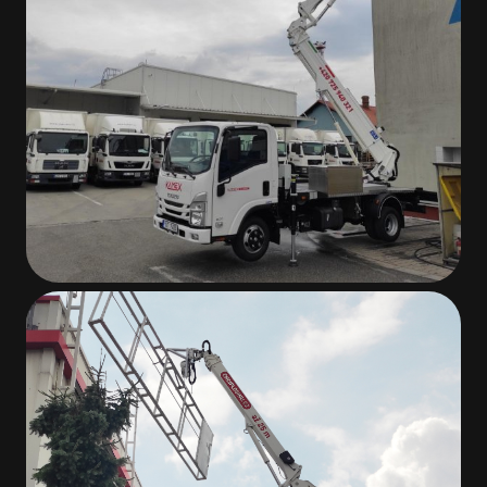
JMÉNO A PŘÍJMENÍ
E-MAIL
TELEFON
VAŠE ZPRÁVA
Souhlasím se
zpracováním osobních údajů
.