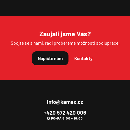
TELEFON
VAŠE ZPRÁVA
Zaujali jsme Vás?
Spojte se s námi, rádi probereme možnosti spolupráce.
Napište nám
Kontakty
Souhlasím se
zpracováním osobních údajů
.
Odeslat
info@kamex.cz
+420 572 420 006
PO-PÁ 8:00 – 16:00