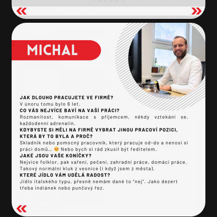
Napište nám
NÁZEV SPOLEČNOSTI
JMÉNO A PŘÍJMENÍ
E-MAIL