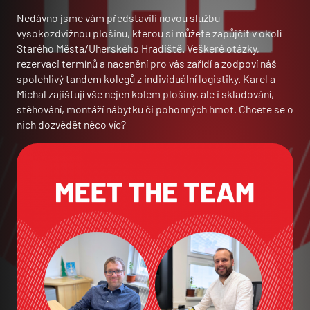
Nedávno jsme vám představili novou službu -
vysokozdvižnou plošinu, kterou si můžete zapůjčit v okolí
Starého Města/Uherského Hradiště. Veškeré otázky,
rezervaci termínů a nacenění pro vás zařídí a zodpoví náš
spolehlivý tandem kolegů z individuální logistiky. Karel a
Michal zajišťují vše nejen kolem plošiny, ale i skladování,
stěhování, montáží nábytku či pohonných hmot. Chcete se o
nich dozvědět něco víc?