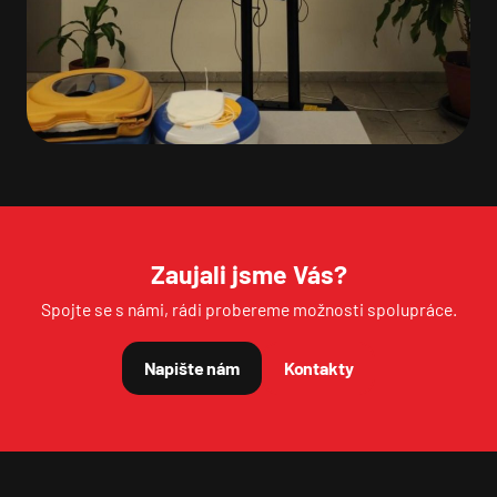
JMÉNO A PŘÍJMENÍ
E-MAIL
TELEFON
Zaujali jsme Vás?
Spojte se s námi, rádi probereme možnosti spolupráce.
VAŠE ZPRÁVA
Napište nám
Kontakty