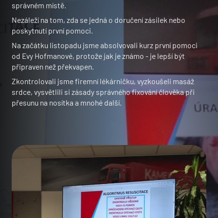
správném místě.
Nezáleží na tom, zda se jedná o doručení zásilek nebo
poskytnutí první pomoci.
Na začátku listopadu jsme absolvovali kurz první pomoci
od Evy Hofmanové, protože jak je známo - je lepší být
připraven než překvapen.
Zkontrolovali jsme firemní lékárničku, vyzkoušeli masáž
srdce, vysvětlili si zásady správného fixování člověka při
přesunu na nosítka a mnohé další.