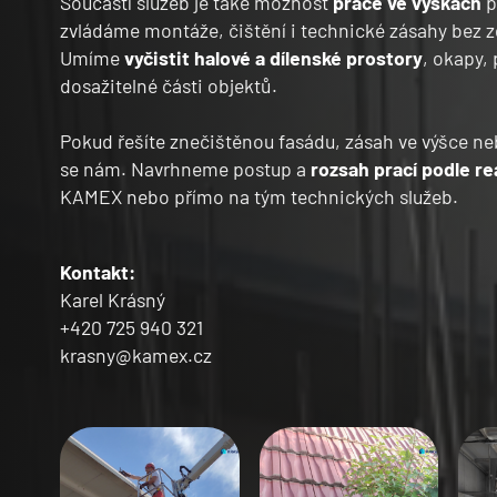
Součástí služeb je také možnost
práce ve výškách
p
zvládáme montáže, čištění i technické zásahy bez z
Umíme
vyčistit halové a dílenské prostory
, okapy,
dosažitelné části objektů.
Pokud řešíte znečištěnou fasádu, zásah ve výšce ne
se nám. Navrhneme postup a
rozsah prací podle rea
KAMEX nebo přímo na tým technických služeb.
Kontakt:
Karel Krásný
+420 725 940 321
krasny@kamex.cz