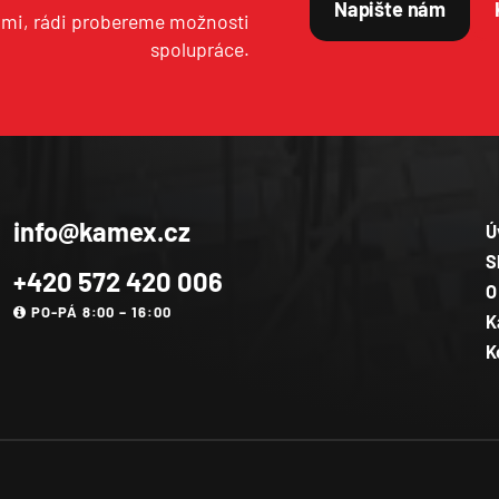
Napište nám
ámi, rádi probereme možnosti
spolupráce.
info@kamex.cz
Ú
S
+420 572 420 006
O
PO-PÁ 8:00 – 16:00
K
K