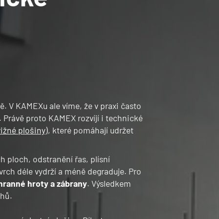
ě. V KAMEXu ale víme, že v praxi
často
ů. Právě proto KAMEX rozvíjí i technické
ižné plošiny
), které pomáhají udržet
 ploch, odstranění řas, plísní
Napište
ovrch déle vydrží a méně degraduje. Pro
hranné hroty a zábrany
. Výsledkem
ahů.