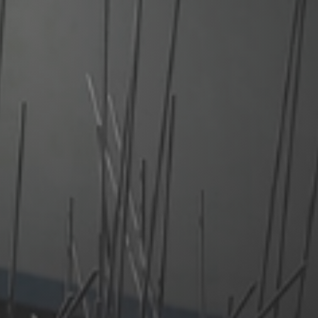
JMÉNO A PŘÍJMENÍ
TELEFON
osobních údajů
.