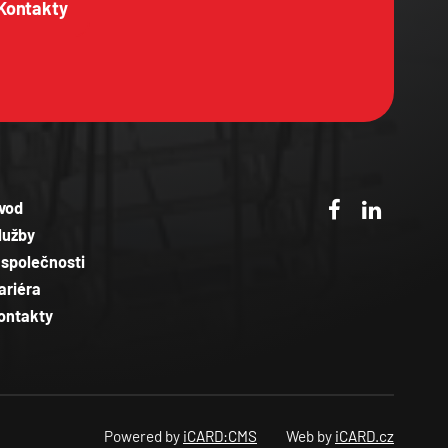
Kontakty
vod
lužby
 společnosti
ariéra
ontakty
Powered by
iCARD:CMS
Web by
iCARD.cz