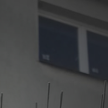
Čerpací stanice
 nám