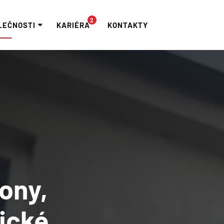
LEČNOSTI
KARIÉRA
KONTAKTY
O nás
KTUÁLNĚ
tkání
Historie a vý
offee&Croissant
Reference
Námořní a letecká přeprava
drobnosti
Novinky
ony,
nické
Logee+ Moderní logistika