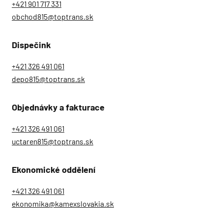
+421 901 717 331
Kontakty
obchod815@toptrans.sk
Dispečink
+421 326 491 061
depo815@toptrans.sk
Objednávky a fakturace
+421 326 491 061
uctaren815@toptrans.sk
Ekonomické oddělení
+421 326 491 061
ekonomika@kamexslovakia.sk