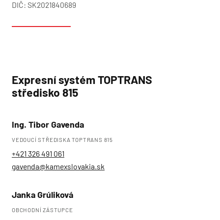
DIČ: SK2021840689
Expresní systém TOPTRANS
středisko 815
Ing. Tibor Gavenda
Úvod
VEDOUCÍ STŘEDISKA TOPTRANS 815
+421 326 491 061
Služby
gavenda@kamexslovakia.sk
O společnosti
Janka Grúliková
Kariéra
OBCHODNÍ ZÁSTUPCE