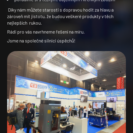
Díky nám můžete starosti s dopravou hodit za hlavu a
zároveň mít jistotu, že budou veškeré produkty v těch
nejlepších rukou.
Rádi pro vás navrhneme řešení na míru.
Jsme na společné silnici úspěchů!
Úvod
Služby
O společnosti
Kariéra
Kontakty