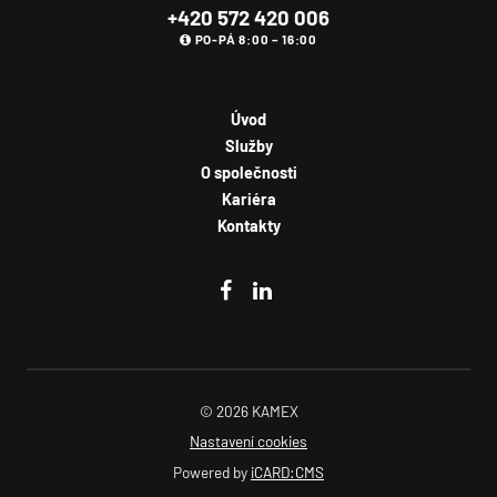
+420 572 420 006
PO-PÁ 8:00 – 16:00
Úvod
Souhlasím se
zpracováním osobních údajů
.
Služby
O společnosti
Odeslat
Kariéra
Kontakty
© 2026 KAMEX
Nastavení cookies
Powered by
iCARD:CMS